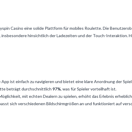
n Casino eine solide Plattform für mobiles Roulette. Die Benutzeroberfl
 insbesondere hinsichtlich der Ladezeiten und der Touch-Interaktion. H
 App ist einfach zu navigieren und bietet eine klare Anordnung der Spiel
tte beträgt durchschnittlich
97%
, was für Spieler vorteilhaft ist.
Möglichkeit, mit echten Dealern zu spielen, erhöht das Erlebnis erheblich
asst sich verschiedenen Bildschirmgrößen an und funktioniert auf ver