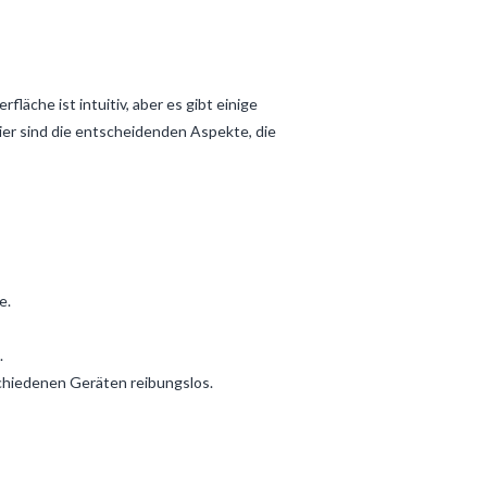
äche ist intuitiv, aber es gibt einige
ier sind die entscheidenden Aspekte, die
e.
.
schiedenen Geräten reibungslos.