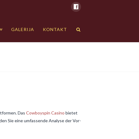
GALERIJA
KONTAKT
attformen. Das
Cowboyspin Casino
bietet
inden Sie eine umfassende Analyse der Vor-