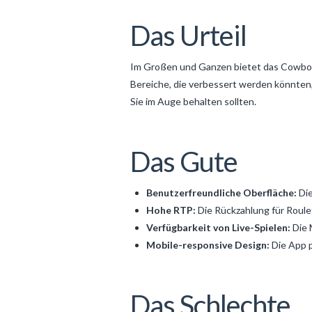
Das Urteil
Im Großen und Ganzen bietet das Cowboyspi
Bereiche, die verbessert werden könnten,
Sie im Auge behalten sollten.
Das Gute
Benutzerfreundliche Oberfläche:
Die
Hohe RTP:
Die Rückzahlung für Roule
Verfügbarkeit von Live-Spielen:
Die 
Mobile-responsive Design:
Die App p
Das Schlechte