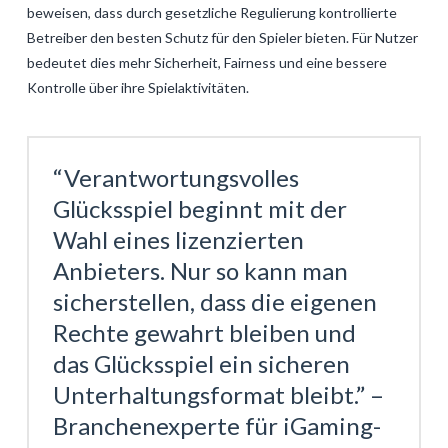
beweisen, dass durch gesetzliche Regulierung kontrollierte
Betreiber den besten Schutz für den Spieler bieten. Für Nutzer
bedeutet dies mehr Sicherheit, Fairness und eine bessere
Kontrolle über ihre Spielaktivitäten.
“Verantwortungsvolles
Glücksspiel beginnt mit der
Wahl eines lizenzierten
Anbieters. Nur so kann man
sicherstellen, dass die eigenen
Rechte gewahrt bleiben und
das Glücksspiel ein sicheren
Unterhaltungsformat bleibt.” –
Branchenexperte für iGaming-