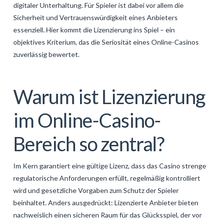
digitaler Unterhaltung. Für Spieler ist dabei vor allem die
GALERIJA
Sicherheit und Vertrauenswürdigkeit eines Anbieters
KONTAKT
essenziell. Hier kommt die Lizenzierung ins Spiel – ein
objektives Kriterium, das die Seriosität eines Online-Casinos
SEARCH
zuverlässig bewertet.
Warum ist Lizenzierung
im Online-Casino-
Bereich so zentral?
Im Kern garantiert eine gültige Lizenz, dass das Casino strenge
regulatorische Anforderungen erfüllt, regelmäßig kontrolliert
wird und gesetzliche Vorgaben zum Schutz der Spieler
beinhaltet. Anders ausgedrückt: Lizenzierte Anbieter bieten
nachweislich einen sicheren Raum für das Glücksspiel, der vor