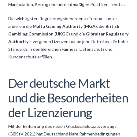
Manipulation, Betrug und unrechtmäßigen Praktiken schützt.
Die wichtigsten Regulierungsbehörden in Europa – unter
anderem die
Malta Gaming Authority (MGA)
, die
British
Gambling Commission (UKGC)
und die
Gibraltar Regulatory
Authority
– vergeben Lizenzen nur an jene Betreiber, die hohe
Standards in den Bereichen Fairness, Datenschutz und
Kundenschutz erfüllen.
Der deutsche Markt
und die Besonderheiten
der Lizenzierung
Mit der Einführung des neuen Glücksspielstaatsvertrags
(GlüStV 2021) hat Deutschland klare Rahmenbedingungen