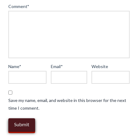
Lizenzierung
Comment
*
im
Online-
Casino-
Sektor:
Sicheres
Spielen
im
Name
*
Email
*
Website
Fokus
05.13.2025
Save my name, email, and website in this browser for the next
time I comment.