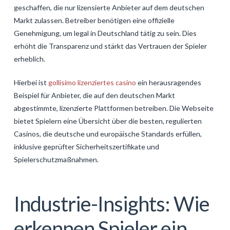
geschaffen, die nur lizensierte Anbieter auf dem deutschen
Markt zulassen. Betreiber benötigen eine offizielle
Genehmigung, um legal in Deutschland tätig zu sein. Dies
erhöht die Transparenz und stärkt das Vertrauen der Spieler
erheblich.
Hierbei ist
gollisimo lizenziertes casino
ein herausragendes
Beispiel für Anbieter, die auf den deutschen Markt
abgestimmte, lizenzierte Plattformen betreiben. Die Webseite
bietet Spielern eine Übersicht über die besten, regulierten
Casinos, die deutsche und europäische Standards erfüllen,
inklusive geprüfter Sicherheitszertifikate und
Spielerschutzmaßnahmen.
Industrie-Insights: Wie
erkennen Spieler ein