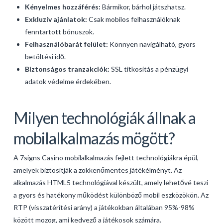
Kényelmes hozzáférés:
Bármikor, bárhol játszhatsz.
Exkluzív ajánlatok:
Csak mobilos felhasználóknak
fenntartott bónuszok.
Felhasználóbarát felület:
Könnyen navigálható, gyors
betöltési idő.
Biztonságos tranzakciók:
SSL titkosítás a pénzügyi
adatok védelme érdekében.
Milyen technológiák állnak a
mobilalkalmazás mögött?
A 7signs Casino mobilalkalmazás fejlett technológiákra épül,
amelyek biztosítják a zökkenőmentes játékélményt. Az
alkalmazás HTML5 technológiával készült, amely lehetővé teszi
a gyors és hatékony működést különböző mobil eszközökön. Az
RTP (visszatérítési arány) a játékokban általában 95%-98%
között mozog, ami kedvező a játékosok számára.