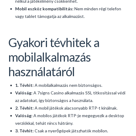
nélkül a játékélmény csökkenhet.
Mobil eszköz kompatibilitás:
Nem minden régi telefon
vagy tablet támogatja az alkalmazást.
Gyakori tévhitek a
mobilalkalmazás
használatáról
1. Tévhit:
A mobilalkalmazás nem biztonságos.
Valóság:
A 7signs Casino alkalmazás SSL titkosítással védi
az adatokat, így biztonságos a használata.
2. Tévhit:
A mobil játékok alacsonyabb RTP-t kínálnak.
Valóság:
A mobilos játékok RTP-je megegyezik a desktop
verziókkal, tehát nincs hátrány.
3. Tévhit:
Csak a nyerőgépek játszhatók mobilon.