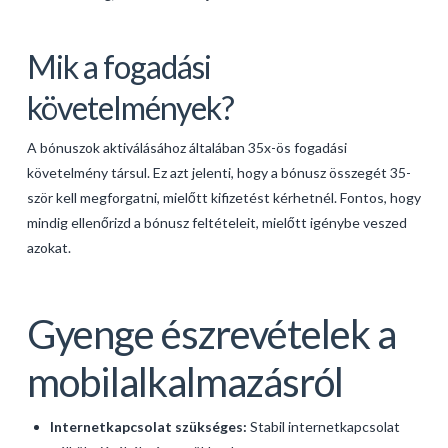
Mik a fogadási
követelmények?
A bónuszok aktiválásához általában 35x-ös fogadási
követelmény társul. Ez azt jelenti, hogy a bónusz összegét 35-
ször kell megforgatni, mielőtt kifizetést kérhetnél. Fontos, hogy
mindig ellenőrizd a bónusz feltételeit, mielőtt igénybe veszed
azokat.
Gyenge észrevételek a
mobilalkalmazásról
Internetkapcsolat szükséges:
Stabil internetkapcsolat