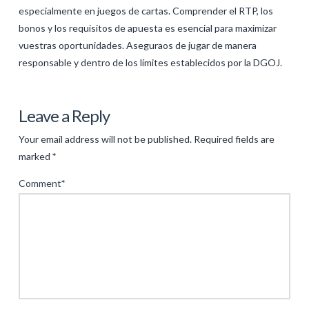
especialmente en juegos de cartas. Comprender el RTP, los
bonos y los requisitos de apuesta es esencial para maximizar
vuestras oportunidades. Aseguraos de jugar de manera
responsable y dentro de los límites establecidos por la DGOJ.
Levac
Guía
Leave a Reply
de
Your email address will not be published.
Required fields are
Juegos
marked
*
de
Comment
*
Cartas
en
Bitstarz
Casino
05.12.2025