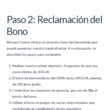
Paso 2: Reclamación del
Bono
Bitstarz Casino ofrece un atractivo bono de bienvenida que
puede aumentar vuestro bankroll inicial. A continuación, se
describen los pasos para reclamarlo:
Realizar vuestro primer depósito. Aseguraos de que sea
como mínimo de 20 EUR.
El bono de bienvenida es del 100% hasta 100 EUR, además
de 180 giros gratis.
Comprobar los requisitos de apuesta, que son de
35x
el
monto del bono.
Utilizar el bono en juegos de cartas seleccionados que
contribuyan al cumplimiento de los requisitos.