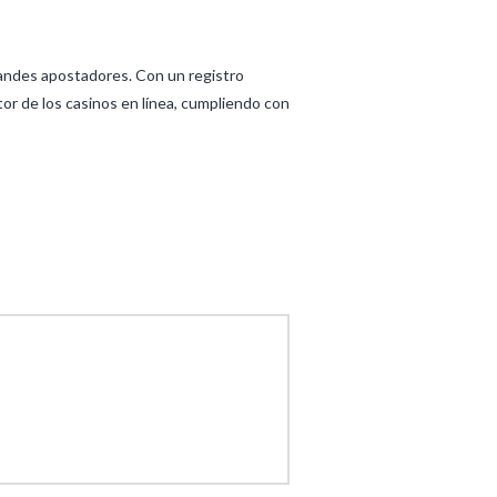
andes apostadores. Con un registro
or de los casinos en línea, cumpliendo con