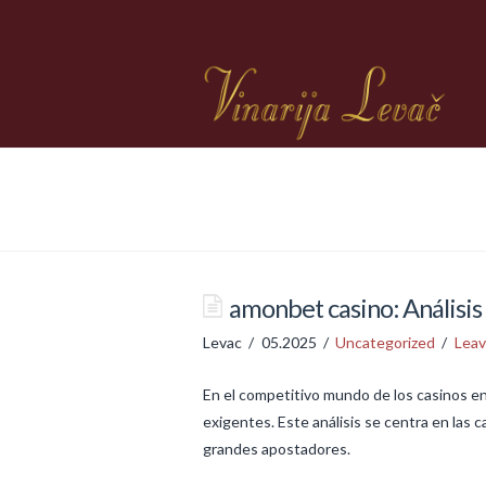
amonbet casino: Análisi
Levac
05.2025
Uncategorized
Lea
En el competitivo mundo de los casinos en
exigentes. Este análisis se centra en las 
grandes apostadores.