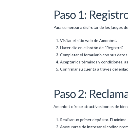
Paso 1: Registr
Para comenzar a disfrutar de los juegos de
Visitar el sitio web de Amonbet.
Hacer clic en el botón de “Registro”.
Completar el formulario con sus datos
Aceptar los términos y condiciones, a
Confirmar su cuenta a través del enlac
Paso 2: Reclama
Amonbet ofrece atractivos bonos de bienv
Realizar un primer depósito. El mínimo
Asegurarse de ingresar el código promo