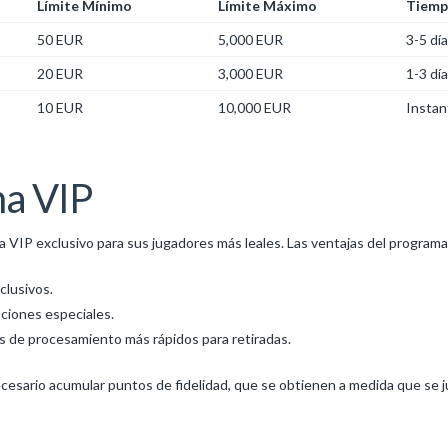
Límite Mínimo
Límite Máximo
Tiemp
50 EUR
5,000 EUR
3-5 día
20 EUR
3,000 EUR
1-3 día
10 EUR
10,000 EUR
Insta
ma VIP
IP exclusivo para sus jugadores más leales. Las ventajas del programa
clusivos.
ciones especiales.
s de procesamiento más rápidos para retiradas.
cesario acumular puntos de fidelidad, que se obtienen a medida que se j