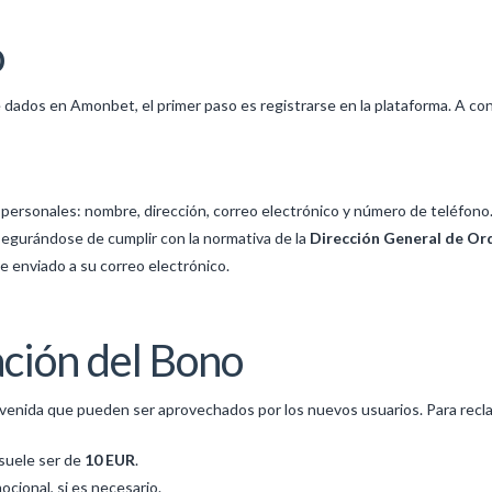
o
 dados en Amonbet, el primer paso es registrarse en la plataforma. A cont
 personales: nombre, dirección, correo electrónico y número de teléfono
segurándose de cumplir con la normativa de la
Dirección General de Or
e enviado a su correo electrónico.
ción del Bono
enida que pueden ser aprovechados por los nuevos usuarios. Para recla
 suele ser de
10 EUR
.
cional, si es necesario.