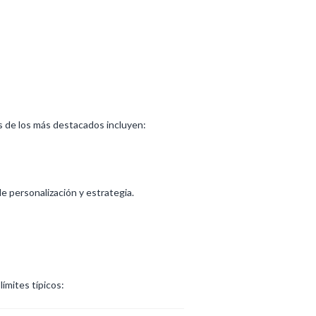
s de los más destacados incluyen:
e personalización y estrategia.
ímites típicos: