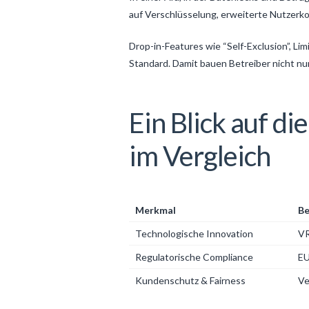
auf Verschlüsselung, erweiterte Nutzerk
Drop-in-Features wie “Self-Exclusion”, Li
Standard. Damit bauen Betreiber nicht nur
Ein Blick auf d
im Vergleich
Merkmal
Be
Technologische Innovation
VR
Regulatorische Compliance
EU
Kundenschutz & Fairness
Ve