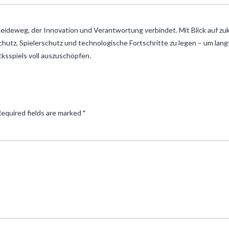
eideweg, der Innovation und Verantwortung verbindet. Mit Blick auf zu
utz, Spielerschutz und technologische Fortschritte zu legen – um langf
ksspiels voll auszuschöpfen.
equired fields are marked
*