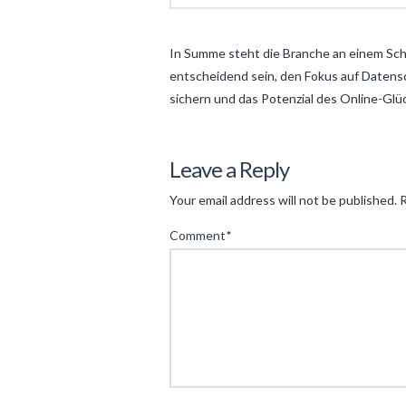
In Summe steht die Branche an einem Sch
entscheidend sein, den Fokus auf Datensch
sichern und das Potenzial des Online-Glüc
Levac
Die
Leave a Reply
Zukunft
Your email address will not be published.
R
des
Comment
*
Online-
Glücksspiels:
Innovationen,
Regulierung
und
das
Vertrauen