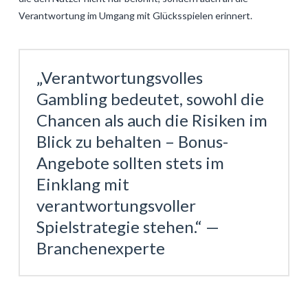
Verantwortung im Umgang mit Glücksspielen erinnert.
„Verantwortungsvolles
Gambling bedeutet, sowohl die
Chancen als auch die Risiken im
Blick zu behalten – Bonus-
Angebote sollten stets im
Einklang mit
verantwortungsvoller
Spielstrategie stehen.“ —
Branchenexperte