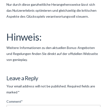
Nur durch diese ganzheitliche Herangehensweise lässt sich
das Nutzererlebnis optimieren und gleichzeitig die kritischen
Aspekte des Glücksspiels verantwortungsvoll steuern.
Hinweis:
Weitere Informationen zu den aktuellen Bonus-Angeboten
und Regelungen finden Sie direkt auf der offiziellen Webseite
von genieplay.
Levac
Verantwortungsvolles
Leave a Reply
Online-
Your email address will not be published.
Required fields are
Glücksspiel
marked
*
im
Comment
*
digitalen