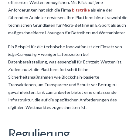
effizientes Wetten ermöglichen. Mit Blick auf jene
Anforderungen hat sich die Firma
bitstrike
als eine der
führenden Anbieter erwiesen. Ihre Plattform bietet sowohl die
technischen Grundlagen für Micro-Betting im E-Sport als auch
maßgeschneiderte Lösungen für Betreiber und Wettanbieter.
Ein Beispiel für die technische Innovation ist der Einsatz von
Edge-Computing
– weniger Latenzzeiten bei
Datenbereitstellung, was essenziell für Echtzeit-Wetten ist.
Zudem nutzt die Plattform fortschrittliche
Sicherheitsmaßnahmen wie Blockchain-basierte
Transaktionen, um Transparenz und Schutz vor Betrug zu
gewährleisten. Link zum anbieter bietet eine umfassende
Infrastruktur, die auf die spezifischen Anforderungen des
digitalen Wettmarktes zugeschnitten ist.
Regulierung,