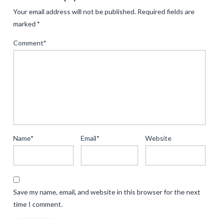
Wasseraufbereitung
Your email address will not be published.
Required fields are
für
marked
*
den
Comment
*
maritimen
Einsatz:
Nachhaltigkeit
und
Effizienz
im
Fokus
04.20.2025
Name
*
Email
*
Website
Save my name, email, and website in this browser for the next
time I comment.