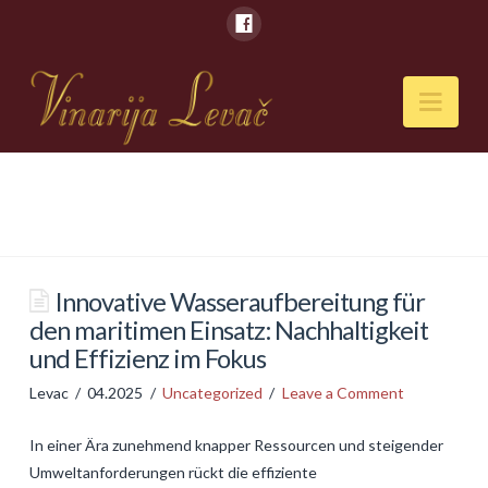
Nav
POČETNA
O NAMA
Naši kapaciteti
Innovative Wasseraufbereitung für
den maritimen Einsatz: Nachhaltigkeit
VESTI
und Effizienz im Fokus
PIĆA
Levac
04.2025
Uncategorized
Leave a Comment
Vina
In einer Ära zunehmend knapper Ressourcen und steigender
Rakije
Umweltanforderungen rückt die effiziente