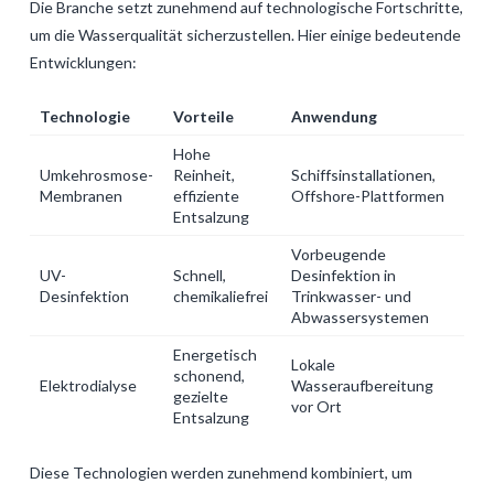
Die Branche setzt zunehmend auf technologische Fortschritte,
um die Wasserqualität sicherzustellen. Hier einige bedeutende
Entwicklungen:
Technologie
Vorteile
Anwendung
Hohe
Umkehrosmose-
Reinheit,
Schiffsinstallationen,
Membranen
effiziente
Offshore-Plattformen
Entsalzung
Vorbeugende
UV-
Schnell,
Desinfektion in
Desinfektion
chemikaliefrei
Trinkwasser- und
Abwassersystemen
Energetisch
Lokale
schonend,
Elektrodialyse
Wasseraufbereitung
gezielte
vor Ort
Entsalzung
Diese Technologien werden zunehmend kombiniert, um