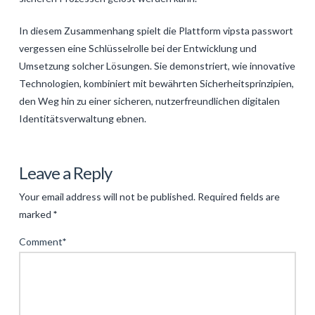
In diesem Zusammenhang spielt die Plattform vipsta passwort
vergessen eine Schlüsselrolle bei der Entwicklung und
Umsetzung solcher Lösungen. Sie demonstriert, wie innovative
Technologien, kombiniert mit bewährten Sicherheitsprinzipien,
den Weg hin zu einer sicheren, nutzerfreundlichen digitalen
Identitätsverwaltung ebnen.
Levac
Digitale
Leave a Reply
Identitätsverwaltung
Your email address will not be published.
Required fields are
im
marked
*
Wandel:
Comment
*
Authentifizierungs-
und
Passwortmanagement
im