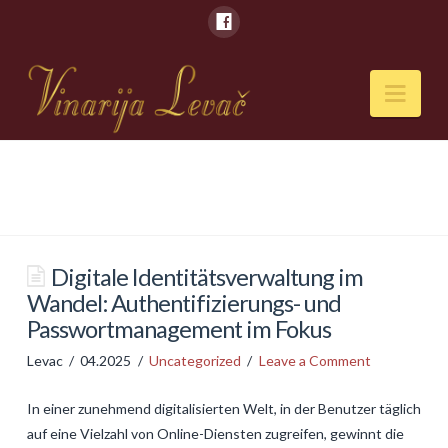
Nav
POČETNA
O NAMA
Naši kapaciteti
Digitale Identitätsverwaltung im
Wandel: Authentifizierungs- und
VESTI
Passwortmanagement im Fokus
PIĆA
Levac
04.2025
Uncategorized
Leave a Comment
Vina
In einer zunehmend digitalisierten Welt, in der Benutzer täglich
Rakije
auf eine Vielzahl von Online-Diensten zugreifen, gewinnt die