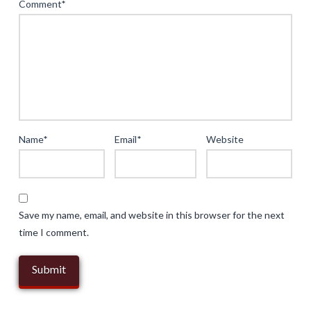
Comment
*
Erotik:
Trends,
Herausforderungen
und
strategische
Positionierung
04.20.2025
Name
*
Email
*
Website
Save my name, email, and website in this browser for the next
time I comment.