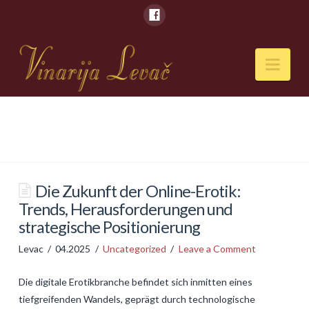
Nav
POČETNA
O NAMA
Naši kapaciteti
Die Zukunft der Online-Erotik:
Trends, Herausforderungen und
VESTI
strategische Positionierung
PIĆA
Levac
04.2025
Uncategorized
Leave a Comment
Vina
Die digitale Erotikbranche befindet sich inmitten eines
Rakije
tiefgreifenden Wandels, geprägt durch technologische