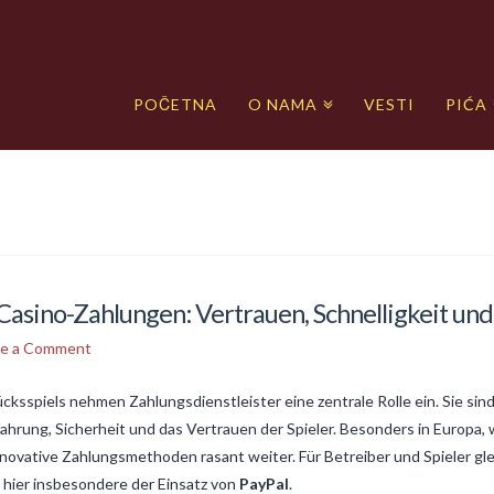
POČETNA
O NAMA
VESTI
PIĆA
Casino-Zahlungen: Vertrauen, Schnelligkeit und
ve a Comment
cksspiels nehmen Zahlungsdienstleister eine zentrale Rolle ein. Sie sin
ahrung, Sicherheit und das Vertrauen der Spieler. Besonders in Europ
nnovative Zahlungsmethoden rasant weiter. Für Betreiber und Spieler g
 hier insbesondere der Einsatz von
PayPal
.