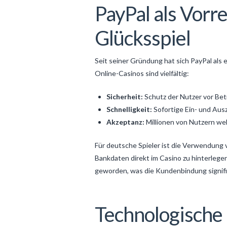
PayPal als Vorr
Glücksspiel
Seit seiner Gründung hat sich PayPal als 
Online-Casinos sind vielfältig:
Sicherheit:
Schutz der Nutzer vor Bet
Schnelligkeit:
Sofortige Ein- und Aus
Akzeptanz:
Millionen von Nutzern wel
Für deutsche Spieler ist die Verwendung 
Bankdaten direkt im Casino zu hinterlegen
geworden, was die Kundenbindung signifi
Technologische 