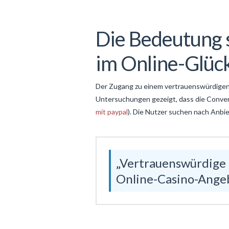
Die Bedeutung 
im Online-Glück
Der Zugang zu einem vertrauenswürdigen Z
Untersuchungen gezeigt, dass die Convers
mit paypal
). Die Nutzer suchen nach Anbie
„Vertrauenswürdige 
Online-Casino-Angeb