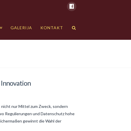
GALERIJA
KONTAKT
 Innovation
d nicht nur Mittel zum Zweck, sondern
a, wo Regulierungen und Datenschutz hohe
leichermaßen gewinnt die Wahl der