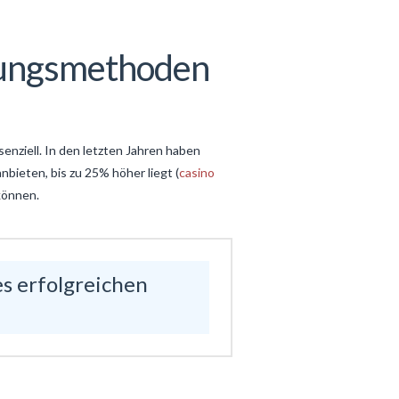
hlungsmethoden
enziell. In den letzten Jahren haben
bieten, bis zu 25% höher liegt (
casino
 können.
s erfolgreichen