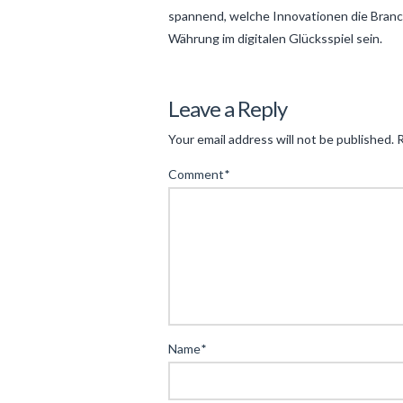
spannend, welche Innovationen die Branch
Währung im digitalen Glücksspiel sein.
Levac
Die
Leave a Reply
Zukunft
Your email address will not be published.
R
der
Comment
*
Online-
Casino-
Zahlungen:
Vertrauen,
Schnelligkeit
und
Innovation
04.20.2025
Name
*