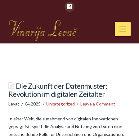
Nav
POČETNA
O NAMA
Naši kapaciteti
Die Zukunft der Datenmuster:
Revolution im digitalen Zeitalter
VESTI
Levac
04.2025
Uncategorized
Leave a Comment
PIĆA
In einer Welt, die zunehmend von digitalen Innovationen
Vina
geprägt ist, spielt die Analyse und Nutzung von Daten eine
Rakije
entscheidende Rolle für Unternehmen und Organisationen.