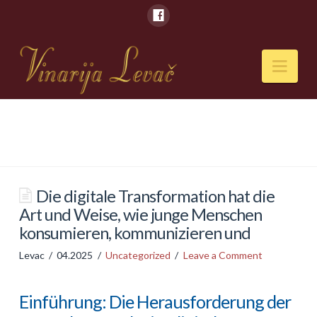
Nav
POČETNA
O NAMA
Naši kapaciteti
Die digitale Transformation hat die
Art und Weise, wie junge Menschen
VESTI
konsumieren, kommunizieren und
PIĆA
Levac
04.2025
Uncategorized
Leave a Comment
Vina
Einführung: Die Herausforderung der
Rakije