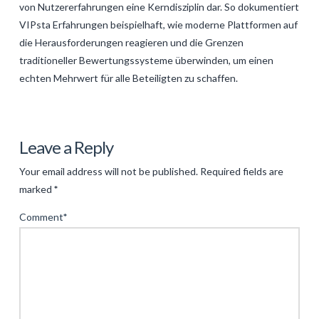
von Nutzererfahrungen eine Kerndisziplin dar. So dokumentiert
VIPsta Erfahrungen beispielhaft, wie moderne Plattformen auf
die Herausforderungen reagieren und die Grenzen
traditioneller Bewertungssysteme überwinden, um einen
echten Mehrwert für alle Beteiligten zu schaffen.
Levac
Die
Leave a Reply
digitale
Your email address will not be published.
Required fields are
Transformation
marked
*
hat
Comment
*
die
Art
und
Weise,
wie