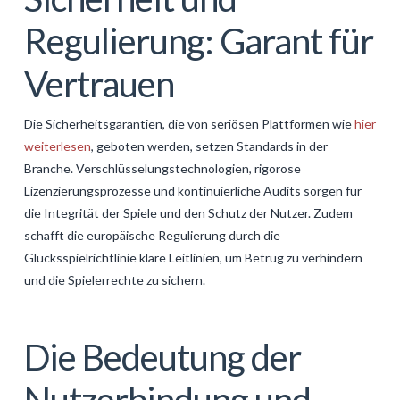
Regulierung: Garant für
Vertrauen
Die Sicherheitsgarantien, die von seriösen Plattformen wie
hier
weiterlesen
, geboten werden, setzen Standards in der
Branche. Verschlüsselungstechnologien, rigorose
Lizenzierungsprozesse und kontinuierliche Audits sorgen für
die Integrität der Spiele und den Schutz der Nutzer. Zudem
schafft die europäische Regulierung durch die
Glücksspielrichtlinie klare Leitlinien, um Betrug zu verhindern
und die Spielerrechte zu sichern.
Die Bedeutung der
Nutzerbindung und