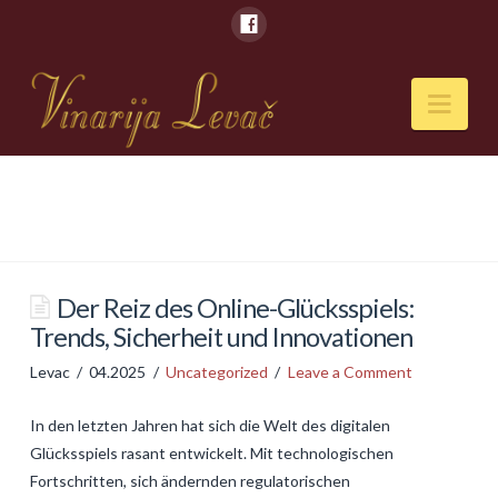
Nav
POČETNA
O NAMA
Naši kapaciteti
Der Reiz des Online-Glücksspiels:
Trends, Sicherheit und Innovationen
VESTI
Levac
04.2025
Uncategorized
Leave a Comment
PIĆA
In den letzten Jahren hat sich die Welt des digitalen
Vina
Glücksspiels rasant entwickelt. Mit technologischen
Rakije
Fortschritten, sich ändernden regulatorischen