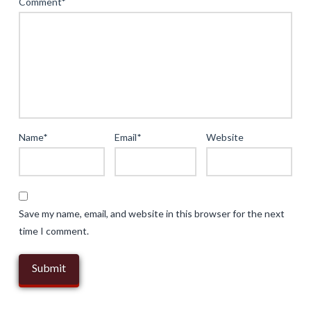
Comment
*
Glücksspiels:
Trends,
Sicherheit
und
Innovationen
04.20.2025
Name
*
Email
*
Website
Save my name, email, and website in this browser for the next
time I comment.