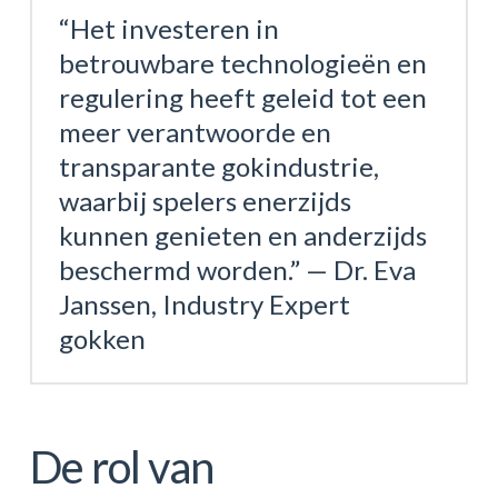
“Het investeren in
betrouwbare technologieën en
regulering heeft geleid tot een
meer verantwoorde en
transparante gokindustrie,
waarbij spelers enerzijds
kunnen genieten en anderzijds
beschermd worden.” —
Dr. Eva
Janssen, Industry Expert
gokken
De rol van