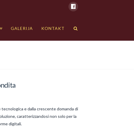
GALERIJA
KONTAKT
ondita
one tecnologica e dalla crescente domanda di
oluzione, caratterizzandosi non solo per la
rme digitali.