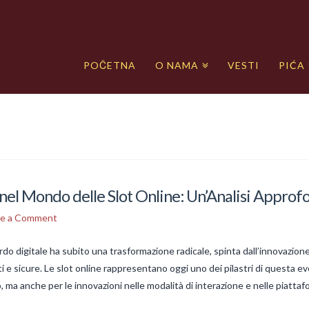
POČETNA
O NAMA
VESTI
PIĆA
el Mondo delle Slot Online: Un’Analisi Approf
ve a Comment
zzardo digitale ha subito una trasformazione radicale, spinta dall’innovazi
e sicure. Le slot online rappresentano oggi uno dei pilastri di questa ev
 ma anche per le innovazioni nelle modalità di interazione e nelle piattafo