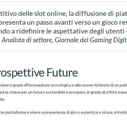
ivo delle slot online, la diffusione di pia
esenta un passo avanti verso un gioco re
do a ridefinire le aspettative degli utenti 
–
Analista di settore, Giornale del Gaming Digit
rospettive Future
olversi grazie all’innovazione tecnologica e alle nuove richieste di un pub
rà la chiave per un futuro sostenibile e prospero, in grado di offrire espe
ile.
te piattaforma e vivere un’esperienza di gioco autentica e sicura, vi invit