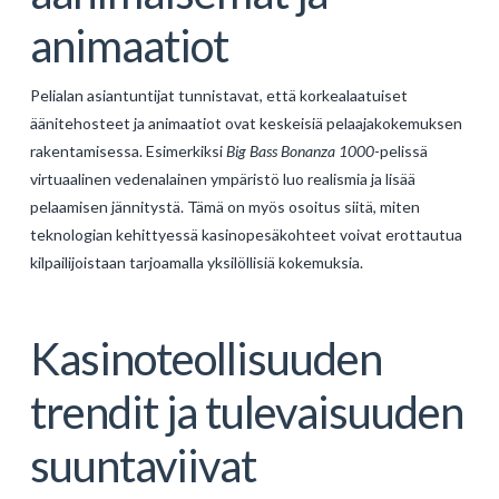
animaatiot
Pelialan asiantuntijat tunnistavat, että korkealaatuiset
äänitehosteet ja animaatiot ovat keskeisiä pelaajakokemuksen
rakentamisessa. Esimerkiksi
Big Bass Bonanza 1000
-pelissä
virtuaalinen vedenalainen ympäristö luo realismia ja lisää
pelaamisen jännitystä. Tämä on myös osoitus siitä, miten
teknologian kehittyessä kasinopesäkohteet voivat erottautua
kilpailijoistaan tarjoamalla yksilöllisiä kokemuksia.
Kasinoteollisuuden
trendit ja tulevaisuuden
suuntaviivat