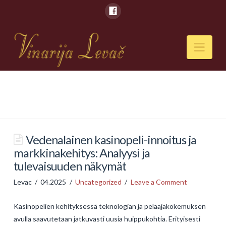
Nav
POČETNA
O NAMA
Naši kapaciteti
Vedenalainen kasinopeli-innoitus ja
markkinakehitys: Analyysi ja
VESTI
tulevaisuuden näkymät
PIĆA
Levac
04.2025
Uncategorized
Leave a Comment
Vina
Kasinopelien kehityksessä teknologian ja pelaajakokemuksen
Rakije
avulla saavutetaan jatkuvasti uusia huippukohtia. Erityisesti