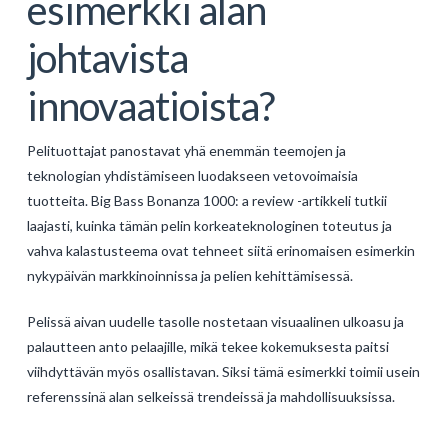
esimerkki alan
johtavista
innovaatioista?
Pelituottajat panostavat yhä enemmän teemojen ja
teknologian yhdistämiseen luodakseen vetovoimaisia
tuotteita. Big Bass Bonanza 1000: a review -artikkeli tutkii
laajasti, kuinka tämän pelin korkeateknologinen toteutus ja
vahva kalastusteema ovat tehneet siitä erinomaisen esimerkin
nykypäivän markkinoinnissa ja pelien kehittämisessä.
Pelissä aivan uudelle tasolle nostetaan visuaalinen ulkoasu ja
palautteen anto pelaajille, mikä tekee kokemuksesta paitsi
viihdyttävän myös osallistavan. Siksi tämä esimerkki toimii usein
referenssinä alan selkeissä trendeissä ja mahdollisuuksissa.