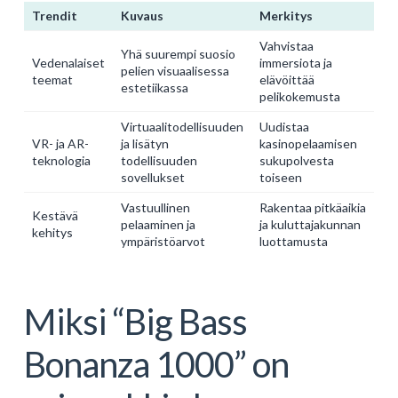
Trendit
Kuvaus
Merkitys
Vahvistaa
Yhä suurempi suosio
Vedenalaiset
immersiota ja
pelien visuaalisessa
teemat
elävöittää
estetiikassa
pelikokemusta
Virtuaalitodellisuuden
Uudistaa
VR- ja AR-
ja lisätyn
kasinopelaamisen
teknologia
todellisuuden
sukupolvesta
sovellukset
toiseen
Vastuullinen
Rakentaa pitkäaikia
Kestävä
pelaaminen ja
ja kuluttajakunnan
kehitys
ympäristöarvot
luottamusta
Miksi “Big Bass
Bonanza 1000” on