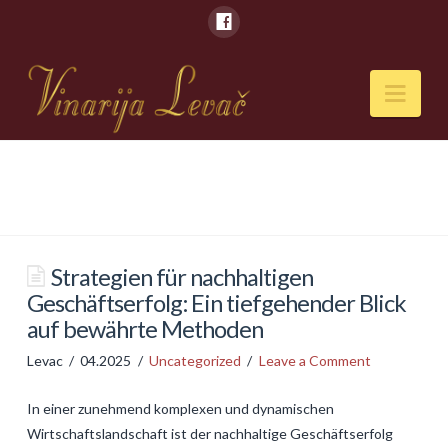
Nav
POČETNA
O NAMA
Naši kapaciteti
Strategien für nachhaltigen
Geschäftserfolg: Ein tiefgehender Blick
VESTI
auf bewährte Methoden
PIĆA
Levac
04.2025
Uncategorized
Leave a Comment
Vina
In einer zunehmend komplexen und dynamischen
Rakije
Wirtschaftslandschaft ist der nachhaltige Geschäftserfolg