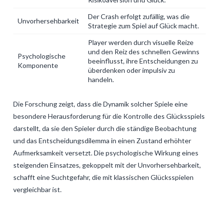
Der Crash erfolgt zufällig, was die
Unvorhersehbarkeit
Strategie zum Spiel auf Glück macht.
Player werden durch visuelle Reize
und den Reiz des schnellen Gewinns
Psychologische
beeinflusst, ihre Entscheidungen zu
Komponente
überdenken oder impulsiv zu
handeln.
Die Forschung zeigt, dass die Dynamik solcher Spiele eine
besondere Herausforderung für die Kontrolle des Glücksspiels
darstellt, da sie den Spieler durch die ständige Beobachtung
und das Entscheidungsdilemma in einen Zustand erhöhter
Aufmerksamkeit versetzt. Die psychologische Wirkung eines
steigenden Einsatzes, gekoppelt mit der Unvorhersehbarkeit,
schafft eine Suchtgefahr, die mit klassischen Glücksspielen
vergleichbar ist.