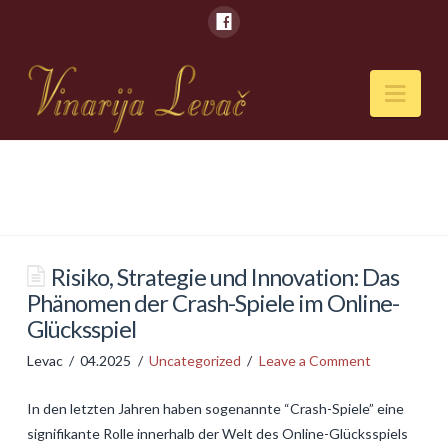
Nav
POČETNA
O NAMA
Naši kapaciteti
Risiko, Strategie und Innovation: Das
Phänomen der Crash-Spiele im Online-
VESTI
Glücksspiel
PIĆA
Levac
04.2025
Uncategorized
Leave a Comment
Vina
In den letzten Jahren haben sogenannte
“Crash-Spiele”
eine
Rakije
signifikante Rolle innerhalb der Welt des Online-Glücksspiels