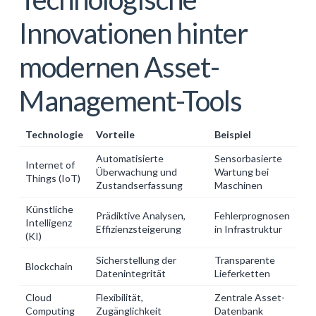
Innovationen hinter
modernen Asset-
Management-Tools
Technologie
Vorteile
Beispiel
Automatisierte
Sensorbasierte
Internet of
Überwachung und
Wartung bei
Things (IoT)
Zustandserfassung
Maschinen
Künstliche
Prädiktive Analysen,
Fehlerprognosen
Intelligenz
Effizienzsteigerung
in Infrastruktur
(KI)
Sicherstellung der
Transparente
Blockchain
Datenintegrität
Lieferketten
Cloud
Flexibilität,
Zentrale Asset-
Computing
Zugänglichkeit
Datenbank