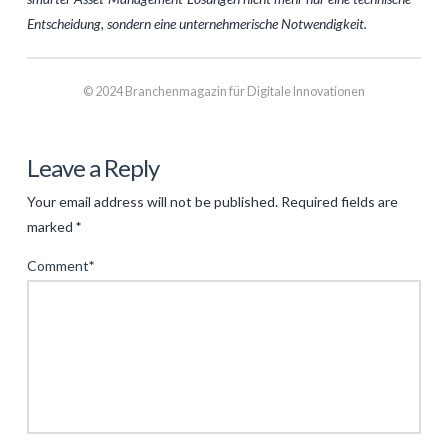
Entscheidung, sondern eine unternehmerische Notwendigkeit.
© 2024 Branchenmagazin für Digitale Innovationen
Levac
Innovative
Leave a Reply
Tools
Your email address will not be published.
Required fields are
für
marked
*
die
Comment
*
Digitale
Transformation:
Ein
Leitfaden
für
Effektives