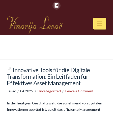
Nav
POČETNA
O NAMA
Naši kapaciteti
Innovative Tools für die Digitale
Transformation: Ein Leitfaden für
VESTI
Effektives Asset Management
PIĆA
Levac
04.2025
Uncategorized
Leave a Comment
Vina
In der heutigen Geschäftswelt, die zunehmend von digitalen
Rakije
Innovationen geprägt ist, spielt das effiziente Management