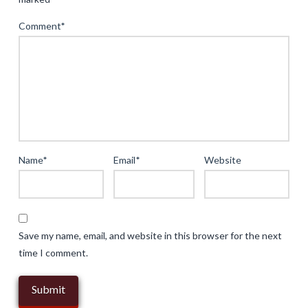
en
Comment
*
las
Plataformas
de
Apuestas
en
Línea:
Un
Name
*
Email
*
Website
Análisis
Profundo
04.17.2025
Save my name, email, and website in this browser for the next
time I comment.