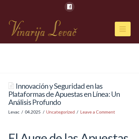
Nav
POČETNA
O NAMA
Naši kapaciteti
Innovación y Seguridad en las
Plataformas de Apuestas en Línea: Un
VESTI
Análisis Profundo
PIĆA
Levac
04.2025
Uncategorized
Leave a Comment
Vina
Rakije
El Auge de las Apuestas