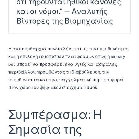
ότι τηρούνται ηθικοί κανόνες
και οι νόμοι.” — Αναλυτής
Βίντορες της Βιομηχανίας
Η αυτοπειθαρχία συνδιαλέγεται με την υπευθυνότητα,
και η επιλογή αξιόπιστων πλατφορμών όπως η binnary
bet μπορεί να προσφέρει ένα υγιές και ασφαλές
περιβάλλον, προωθώντας τη διαβούλευση, την
υπευθυνότητα και την επαγγελματική συμπεριφορά
στον χώρο του ψηφιακού στοιχηματισμού.
Συμπέρασμα: Η
Σημασία της