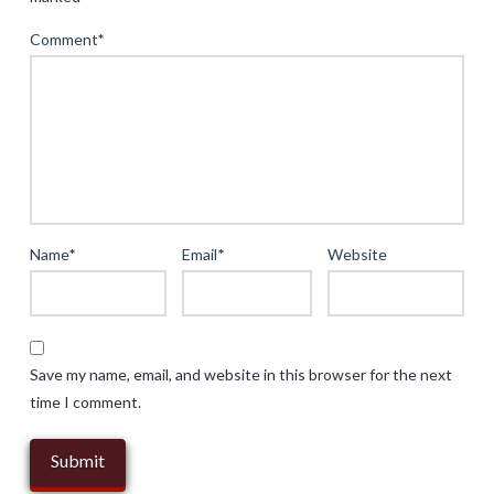
Στρατηγικής
Comment
*
στα
Online
Live
Casino
και
Sports
Betting:
Name
*
Email
*
Website
Μια
Εξειδικευμένη
Προσέγγιση
04.17.2025
Save my name, email, and website in this browser for the next
time I comment.