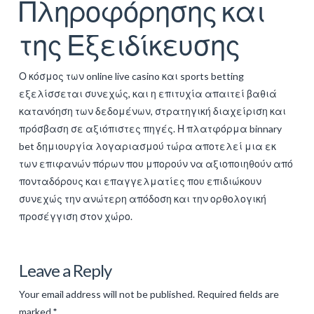
Πληροφόρησης και
της Εξειδίκευσης
Ο κόσμος των online live casino και sports betting
εξελίσσεται συνεχώς, και η επιτυχία απαιτεί βαθιά
κατανόηση των δεδομένων, στρατηγική διαχείριση και
πρόσβαση σε αξιόπιστες πηγές. Η πλατφόρμα binnary
bet δημιουργία λογαριασμού τώρα αποτελεί μια εκ
των επιφανών πόρων που μπορούν να αξιοποιηθούν από
πονταδόρους και επαγγελματίες που επιδιώκουν
συνεχώς την ανώτερη απόδοση και την ορθολογική
προσέγγιση στον χώρο.
Levac
Η
Leave a Reply
Σημασία
Your email address will not be published.
Required fields are
της
marked
*