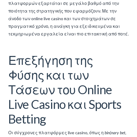
πλατφορμών εξαρτάται σε μεγάλο βαθμό από την
GALERIJA
ποιότητα της στρατηγικής που εφαρμόζουν. Με την
KONTAKT
άνοδο των online live casino και των στοιχημάτων σε
πραγματικό χρόνο, η ανάγκη για εξειδικευμένα και
SEARCH
τεκμηριωμένα εργαλεία είναι πιο επιτακτική από ποτέ.
Επεξήγηση της
Φύσης και των
Τάσεων του Online
Live Casino και Sports
Betting
Οι σύγχρονες πλατφόρμες live casino, όπως η
bin(nary bet
,