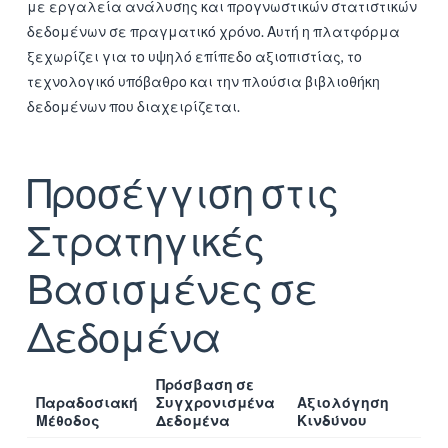
με εργαλεία ανάλυσης και προγνωστικών στατιστικών
δεδομένων σε πραγματικό χρόνο. Αυτή η πλατφόρμα
ξεχωρίζει για το υψηλό επίπεδο αξιοπιστίας, το
τεχνολογικό υπόβαθρο και την πλούσια βιβλιοθήκη
δεδομένων που διαχειρίζεται.
Προσέγγιση στις
Στρατηγικές
Βασισμένες σε
Δεδομένα
Πρόσβαση σε
Παραδοσιακή
Συγχρονισμένα
Αξιολόγηση
Μέθοδος
Δεδομένα
Κινδύνου