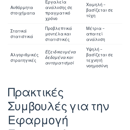
Εργαλεία
Χαμηλή –
Αυθόρμητα
ανάλυσης σε
βασίζεται σε
στοιχήματα
πραγματικό
τύχη
χρόνο
Προβλεπτικά
Μέτρια –
Στατικά
μοντέλα και
απαιτεί
στατιστικά
στατιστικές
ανάλυση
Υψηλή –
Εξειδικευμένα
Αλγοριθμικές
βασίζεται σε
δεδομένα και
στρατηγικές
τεχνητή
αυτοματισμοί
νοημοσύνη
Πρακτικές
Συμβουλές για την
Εφαρμογή