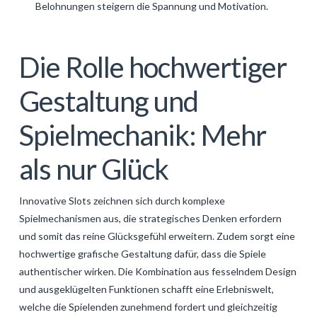
Belohnungen steigern die Spannung und Motivation.
Die Rolle hochwertiger
Gestaltung und
Spielmechanik: Mehr
als nur Glück
Innovative Slots zeichnen sich durch komplexe
Spielmechanismen aus, die strategisches Denken erfordern
und somit das reine Glücksgefühl erweitern. Zudem sorgt eine
hochwertige grafische Gestaltung dafür, dass die Spiele
authentischer wirken. Die Kombination aus fesselndem Design
und ausgeklügelten Funktionen schafft eine Erlebniswelt,
welche die Spielenden zunehmend fordert und gleichzeitig