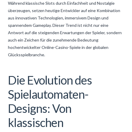
Während klassische Slots durch Einfachheit und Nostalgie
GALERIJA
überzeugen, setzen heutige Entwickler auf eine Kombination
KONTAKT
aus innovativen Technologien, immersivem Design und
spannendem Gameplay. Dieser Trend ist nicht nur eine
SEARCH
Antwort auf die steigenden Erwartungen der Spieler, sondern
auch ein Zeichen für die zunehmende Bedeutung
hochentwickelter Online-Casino-Spiele in der globalen
Glücksspielbranche.
Die Evolution des
Spielautomaten-
Designs: Von
klassischen