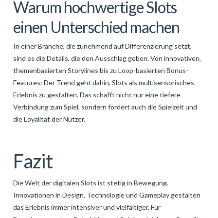
Warum hochwertige Slots
einen Unterschied machen
In einer Branche, die zunehmend auf Differenzierung setzt,
sind es die Details, die den Ausschlag geben. Von innovativen,
themenbasierten Storylines bis zu Loop-basierten Bonus-
Features: Der Trend geht dahin, Slots als multisensorisches
Erlebnis zu gestalten. Das schafft nicht nur eine tiefere
Verbindung zum Spiel, sondern fördert auch die Spielzeit und
die Loyalität der Nutzer.
Fazit
Die Welt der digitalen Slots ist stetig in Bewegung.
Innovationen in Design, Technologie und Gameplay gestalten
das Erlebnis immer intensiver und vielfältiger. Für