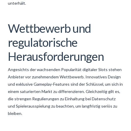
unterhält.
Wettbewerb und
regulatorische
Herausforderungen
Angesichts der wachsenden Popularität digitaler Slots stehen
Anbieter vor zunehmendem Wettbewerb. Innovatives Design
und exklusive Gameplay-Features sind der Schlüssel, um sich in
einem saturierten Markt zu differenzieren. Gleichzeitig gilt es,
die strengen Regulierungen zu Einhaltung bei Datenschutz
und Spielerausspielung zu beachten, um langfristig seriös zu
bleiben.