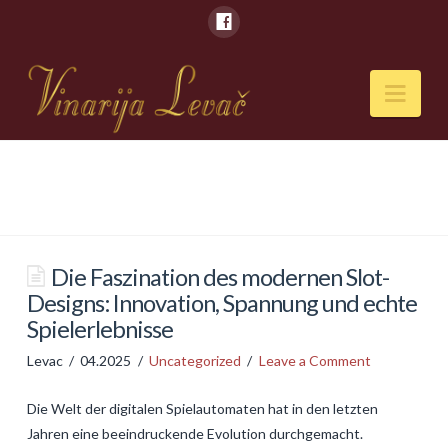
Nav
POČETNA
O NAMA
Naši kapaciteti
Die Faszination des modernen Slot-
Designs: Innovation, Spannung und echte
VESTI
Spielerlebnisse
PIĆA
Levac
04.2025
Uncategorized
Leave a Comment
Vina
Die Welt der digitalen Spielautomaten hat in den letzten
Rakije
Jahren eine beeindruckende Evolution durchgemacht.