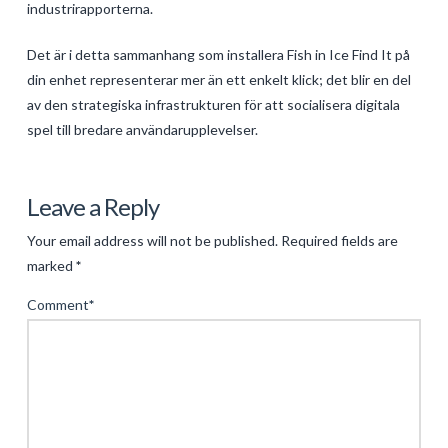
industrirapporterna.
Det är i detta sammanhang som installera Fish in Ice Find It på
din enhet representerar mer än ett enkelt klick; det blir en del
av den strategiska infrastrukturen för att socialisera digitala
spel till bredare användarupplevelser.
Levac
Teknologins
Leave a Reply
Expanderande
Your email address will not be published.
Required fields are
Landskap:
marked
*
Från
Comment
*
Digitala
Spel
till
Plattformar
för