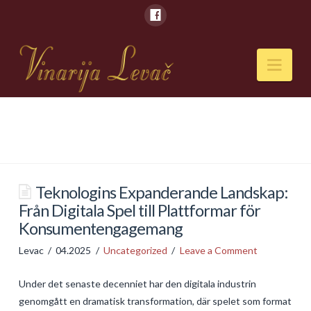
Nav
POČETNA
O NAMA
Naši kapaciteti
Teknologins Expanderande Landskap:
Från Digitala Spel till Plattformar för
VESTI
Konsumentengagemang
PIĆA
Levac
04.2025
Uncategorized
Leave a Comment
Vina
Under det senaste decenniet har den digitala industrin
Rakije
genomgått en dramatisk transformation, där spelet som format