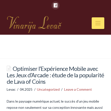
Nav
POČETNA
O NAMA
Naši kapaciteti
Optimiser l’Expérience Mobile avec
Les Jeux d’Arcade : étude de la popularité
VESTI
de Lava of Coins
PIĆA
Levac
04.2025
Uncategorized
Leave a Comment
Vina
Dans le paysage numérique actuel, le succès d’un jeu mobile
Rakije
repose non seulement sur sa conception innovante mais aussi