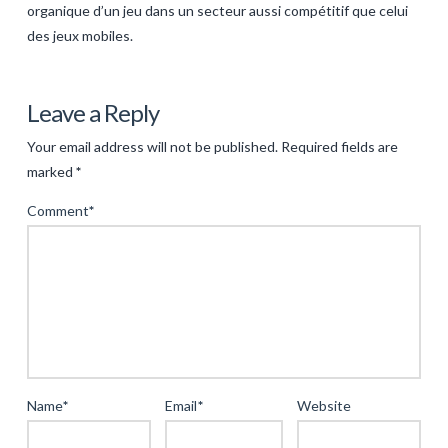
organique d’un jeu dans un secteur aussi compétitif que celui
des jeux mobiles.
Levac
Optimiser
Leave a Reply
l’Expérience
Your email address will not be published.
Required fields are
Mobile
marked
*
avec
Comment
*
Les
Jeux
d’Arcade
:
étude
de
la
Name
*
Email
*
Website
popularité