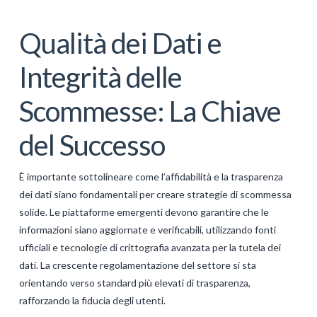
Qualità dei Dati e
Integrità delle
Scommesse: La Chiave
del Successo
È importante sottolineare come l’affidabilità e la trasparenza
dei dati siano fondamentali per creare strategie di scommessa
solide. Le piattaforme emergenti devono garantire che le
informazioni siano aggiornate e verificabili, utilizzando fonti
ufficiali e tecnologie di crittografia avanzata per la tutela dei
dati. La crescente regolamentazione del settore si sta
orientando verso standard più elevati di trasparenza,
rafforzando la fiducia degli utenti.