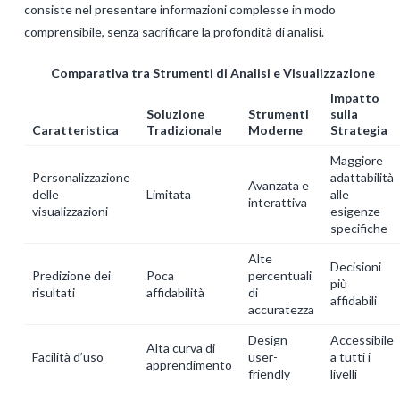
consiste nel presentare informazioni complesse in modo
comprensibile, senza sacrificare la profondità di analisi.
Comparativa tra Strumenti di Analisi e Visualizzazione
Impatto
Soluzione
Strumenti
sulla
Caratteristica
Tradizionale
Moderne
Strategia
Maggiore
Personalizzazione
adattabilità
Avanzata e
delle
Limitata
alle
interattiva
visualizzazioni
esigenze
specifiche
Alte
Decisioni
Predizione dei
Poca
percentuali
più
risultati
affidabilità
di
affidabili
accuratezza
Design
Accessibile
Alta curva di
Facilità d’uso
user-
a tutti i
apprendimento
friendly
livelli