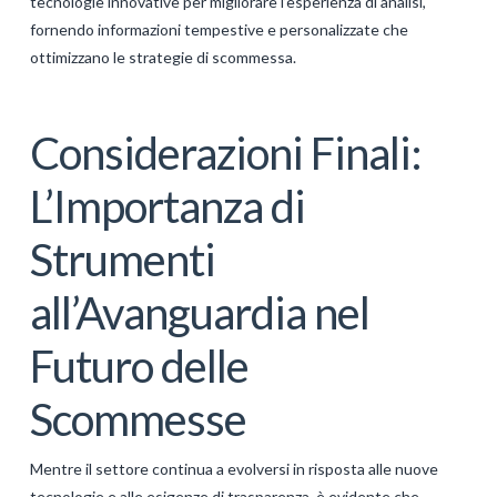
tecnologie innovative per migliorare l’esperienza di analisi,
fornendo informazioni tempestive e personalizzate che
ottimizzano le strategie di scommessa.
Considerazioni Finali:
L’Importanza di
Strumenti
all’Avanguardia nel
Futuro delle
Scommesse
Mentre il settore continua a evolversi in risposta alle nuove
tecnologie e alle esigenze di trasparenza, è evidente che